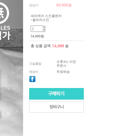
60,000
원
정상가
세라케어 스킨클렌저
+울트라스킨
54,000
원
총 상품 금액
54,000
원
오후3시 이전
오늘출발
주문시
배송비
무료배송