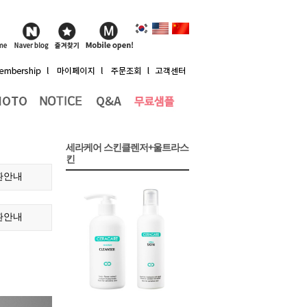
세라케어 스킨클렌저+울트라스
킨
환안내
환안내