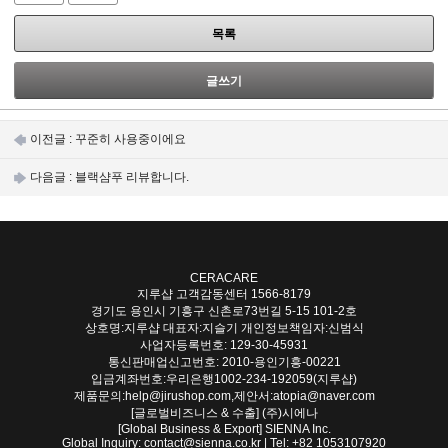
목록
글쓰기
이전글 :
꾸준히 사용중이에요
다음글 :
블랙샴푸 리뷰합니다.
CERACARE
지루샵 고객감동센터
1566-8179
경기도 용인시 기흥구 신촌로73번길 5-15 101-2호
상호명:지루샵 대표자:지슬기 개인정보책임자:신범식
사업자등록번호: 129-30-45931
통신판매업신고번호: 2010-용인기흥-00221
입금계좌번호:우리은행1002-234-192059(지루샵)
제품문의:help@jirushop.com,제안서:atopia@naver.com
[글로벌비즈니스 & 수출] (주)시에나
[Global Business & Export] SIENNA Inc.
Global Inquiry: contact@sienna.co.kr | Tel: +82 1053107920