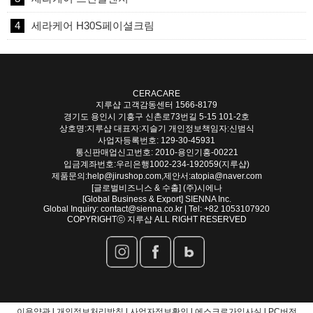
4
세라케어 H30S페이셜크림
CERACARE
지루샵 고객감동센터
1566-8179
경기도 용인시 기흥구 신촌로73번길 5-15 101-2호
상호명:지루샵 대표자:지슬기 개인정보책임자:신범식
사업자등록번호: 129-30-45931
통신판매업신고번호: 2010-용인기흥-00221
입금계좌번호:우리은행1002-234-192059(지루샵)
제품문의:help@jirushop.com,제안서:atopia@naver.com
[글로벌비즈니스 & 수출] (주)시에나
[Global Business & Export] SIENNA Inc.
Global Inquiry: contact@sienna.co.kr | Tel: +82 1053107920
COPYRIGHTⓒ 지루샵 ALL RIGHT RESERVED
이용약관 l
개인정보처리방침 l
사업자정보확인 l
에스크로가입사실 l
PC버전