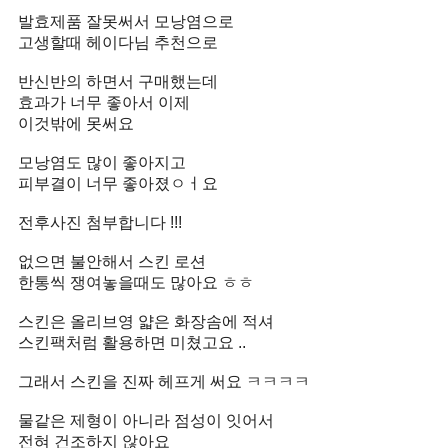
발효제품 잘못써서 모낭염으로
고생할때 헤이다님 추천으로
반신반의 하면서 구매했는데
효과가 너무 좋아서 이제
이것밖에 못써요
모낭염도 많이 좋아지고
피부결이 너무 좋아졌ㅇㅓ요
전후사진 첨부합니다 !!!
없으면 불안해서 스킨 로션
한통씩 쟁여놓을때도 많아요 ㅎㅎ
스킨은 올리브영 얇은 화장솜에 적셔
스킨팩처럼 활용하면 미쳤고요 ..
그래서 스킨을 진짜 헤프게 써요 ㅋㅋㅋㅋ
물같은 제형이 아니라 점성이 잇어서
전혀 건조하지 않아요