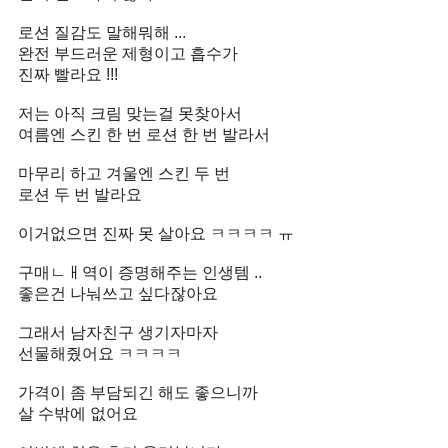
로션 질감도 말해뭐해 ...
완전 부드러운 제형이고 흡수가
진짜 빨라요 !!!
저는 아직 크림 맞는걸 못찾아서
여름엔 스킨 한 번 로션 한 번 발라서
마무리 하고 겨울엔 스킨 두 번
로션 두 번 발라요
이거없으면 진짜 못 살아요 ㅋㅋㅋㅋ ㅠ
구매ㄴㅐ역이 증명해주는 인생템 ..
좋은건 나눠쓰고 싶다잖아요
그래서 남자친구 생기자마자
선물해줬어요 ㅋㅋㅋㅋ
가격이 좀 부담되긴 해도 좋으니까
살 수밖에 없어요