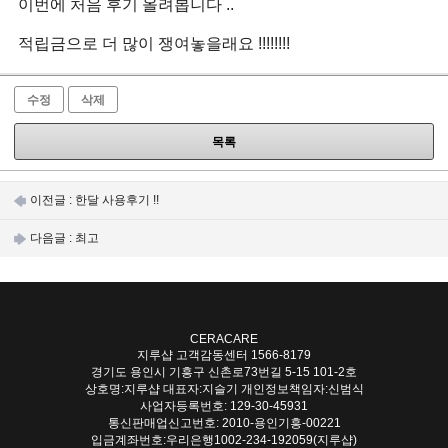
이번에 처음 후기 올려봅니다 ..
적립금으로 더 많이 쟁여놓을래요 !!!!!!!!
수정
삭제
목록
이전글 :
한달 사용후기 !!
다음글 :
최고
CERACARE
지루샵 고객감동센터
1566-8179
경기도 용인시 기흥구 신촌로73번길 5-15 101-2호
상호명:지루샵 대표자:지슬기 개인정보책임자:신범식
사업자등록번호: 129-30-45931
통신판매업신고번호: 2010-용인기흥-00221
입금계좌번호:우리은행1002-234-192059(지루샵)